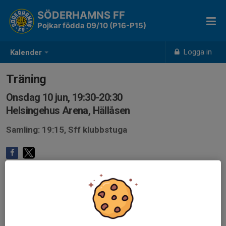
SÖDERHAMNS FF
Pojkar födda 09/10 (P16-P15)
Logga in
Kalender
Träning
Onsdag 10 jun, 19:30-20:30
Helsingehus Arena, Hällåsen
Samling: 19:15, Sff klubbstuga