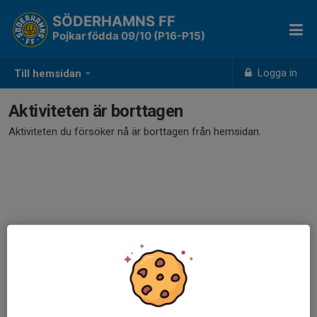
SÖDERHAMNS FF
Pojkar födda 09/10 (P16-P15)
Logga in
Till hemsidan
Aktiviteten är borttagen
Aktiviteten du försöker nå är borttagen från hemsidan.