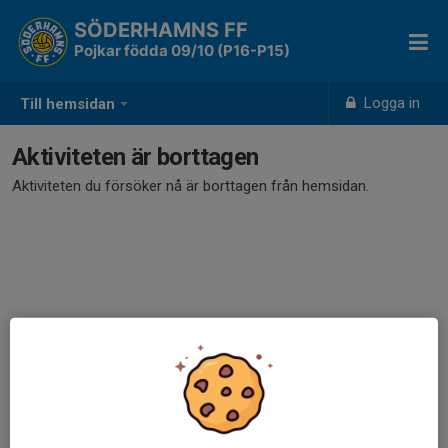
SÖDERHAMNS FF
Pojkar födda 09/10 (P16-P15)
Logga in
Till hemsidan
Aktiviteten är borttagen
Aktiviteten du försöker nå är borttagen från hemsidan.