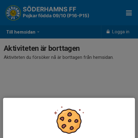
SÖDERHAMNS FF
Pojkar födda 09/10 (P16-P15)
Logga in
Till hemsidan
Aktiviteten är borttagen
Aktiviteten du försöker nå är borttagen från hemsidan.