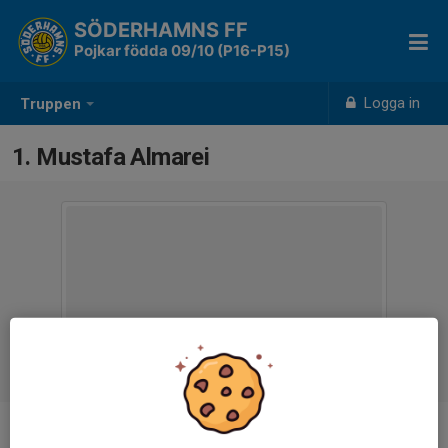
SÖDERHAMNS FF
Pojkar födda 09/10 (P16-P15)
Logga in
Truppen
1. Mustafa Almarei
Ålder
16 år