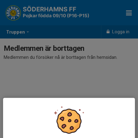
SÖDERHAMNS FF
Pojkar födda 09/10 (P16-P15)
Logga in
Truppen
Medlemmen är borttagen
Medlemmen du försöker nå är borttagen från hemsidan.