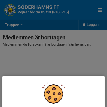
SÖDERHAMNS FF
Pojkar födda 09/10 (P16-P15)
Logga in
Truppen
Medlemmen är borttagen
Medlemmen du försöker nå är borttagen från hemsidan.