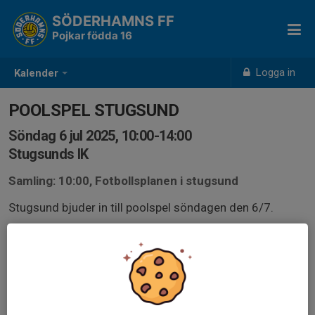
SÖDERHAMNS FF
Pojkar födda 16
Logga in
Kalender
POOLSPEL STUGSUND
Söndag 6 jul 2025, 10:00-14:00
Stugsunds IK
Samling: 10:00, Fotbollsplanen i stugsund
Stugsund bjuder in till poolspel söndagen den 6/7.
För att se hur många som har möjlighet att vara med
skickar vi ut kallelsen nu så kommer det mer information
senare.