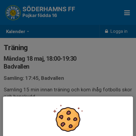
SÖDERHAMNS FF
Pojkar födda 16
Logga in
Kalender
Träning
Måndag 18 maj, 18:00-19:30
Badvallen
Samling: 17:45, Badvallen
Samling 15 min innan träning och kom ihåg fotbolls skor
och benskydd.