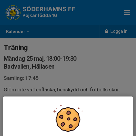
SÖDERHAMNS FF
Pojkar födda 16
Logga in
Kalender
Träning
Måndag 25 maj, 18:00-19:30
Badvallen, Hällåsen
Samling: 17:45
Glöm inte vattenflaska, benskydd och fotbolls skor.