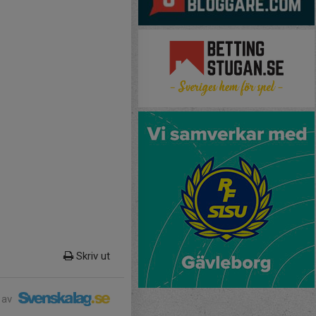
Skriv ut
 av