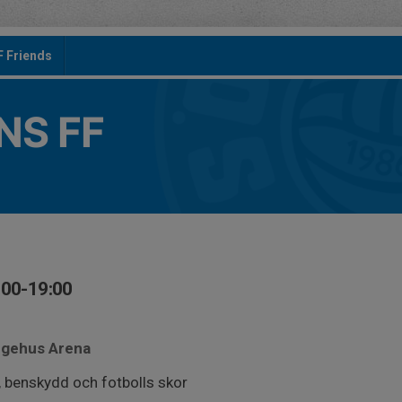
F Friends
S FF
:00-19:00
ingehus Arena
, benskydd och fotbolls skor