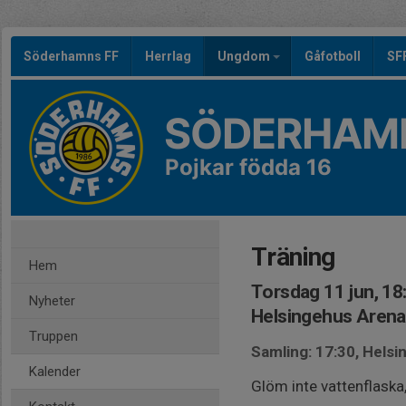
Söderhamns FF
Herrlag
Ungdom
Gåfotboll
SF
SÖDERHAMN
Pojkar födda 16
Träning
Hem
Torsdag 11 jun, 18
Nyheter
Helsingehus Arena
Truppen
Samling: 17:30, Hels
Kalender
Glöm inte vattenflaska