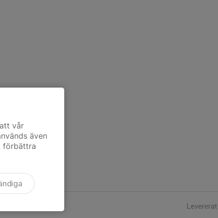
att vår
 används även
t förbättra
ändiga
Levererat