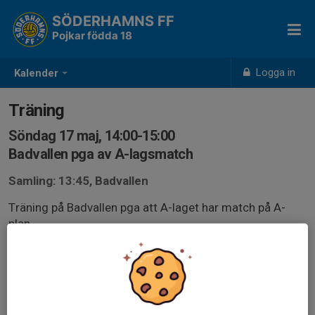
SÖDERHAMNS FF
Pojkar födda 18
Logga in
Kalender
Träning
Söndag 17 maj, 14:00-15:00
Badvallen pga av A-lagsmatch
Samling: 13:45, Badvallen
Träning på Badvallen pga att A-laget har match på A-
plan.