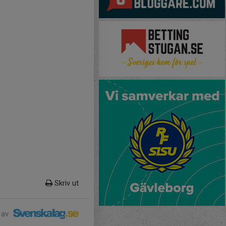
Skriv ut
 av