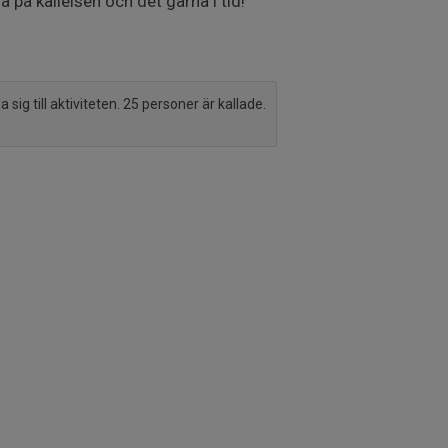
 på kallelsen och det gärna i tid!
sig till aktiviteten. 25 personer är kallade.