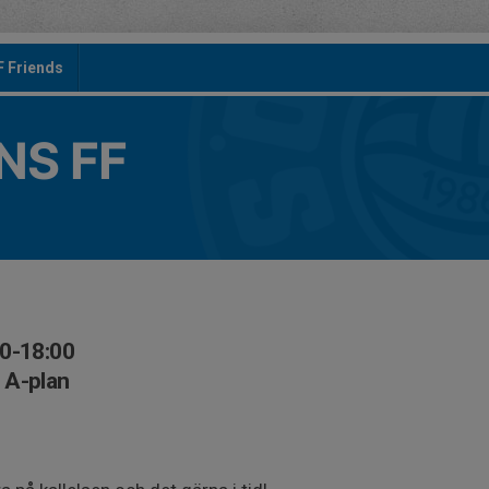
F Friends
S FF
00-18:00
 A-plan