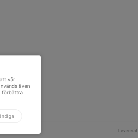
att vår
 används även
t förbättra
ändiga
Levererat