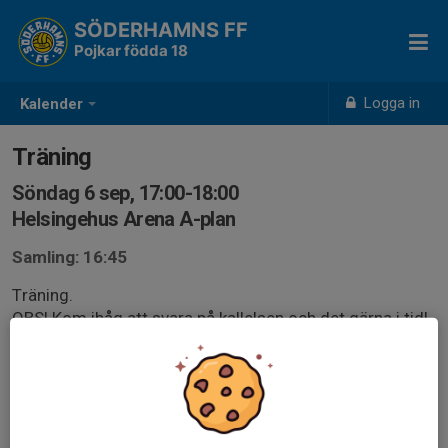
SÖDERHAMNS FF
Pojkar födda 18
Logga in
Kalender
Träning
Söndag 6 sep, 17:00-18:00
Helsingehus Arena A-plan
Samling: 16:45
Träning.
OBS! Kom ihåg att svara på kallelsen och det gärna i tid!