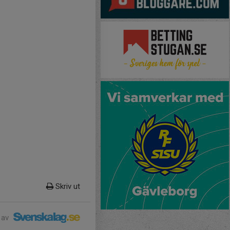
Skriv ut
 av