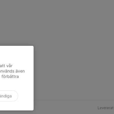
att vår
 används även
t förbättra
ändiga
Levererat