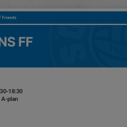
F Friends
S FF
:30-18:30
 A-plan