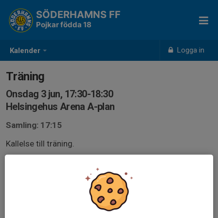
SÖDERHAMNS FF
Pojkar födda 18
Logga in
Kalender
Träning
Onsdag 3 jun, 17:30-18:30
Helsingehus Arena A-plan
Samling: 17:15
Kallelse till träning.
OBS! Kom ihåg att svara på kallelsen och det i god tid!