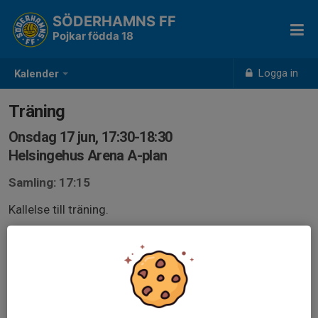
SÖDERHAMNS FF
Pojkar födda 18
Logga in
Kalender
Träning
Onsdag 17 jun, 17:30-18:30
Helsingehus Arena A-plan
Samling: 17:15
Kallelse till träning.
OBS! Kom ihåg att svara på kallelsen och det i god tid!