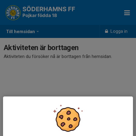
SÖDERHAMNS FF
Pojkar födda 18
Logga in
Till hemsidan
Aktiviteten är borttagen
Aktiviteten du försöker nå är borttagen från hemsidan.