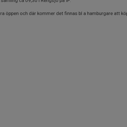
samling ca 09,30 i Rengsjö på IP.
ra öppen och där kommer det finnas bl a hamburgare att köp