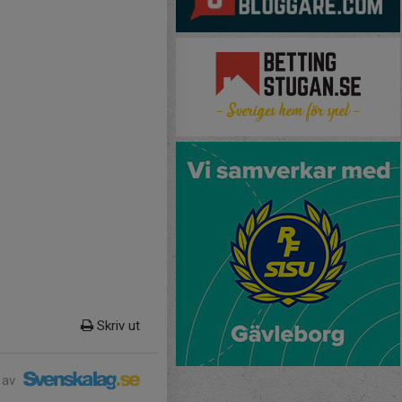
Skriv ut
 av