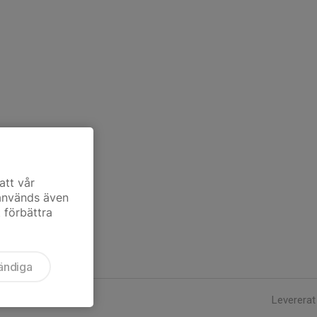
att vår
 används även
t förbättra
ändiga
Levererat