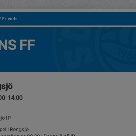
F Friends
S FF
gsjö
00-14:00
jö IP
spel i Rengsjö.