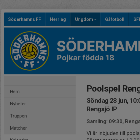
Söderhamns FF
Herrlag
Ungdom
Gåfotboll
SF
SÖDERHAMN
Pojkar födda 18
Poolspel Ren
Hem
Söndag 28 jun, 10:
Nyheter
Rengsjö IP
Truppen
Samling: 09:30, Rengs
Matcher
Vi är inbjuden till pool