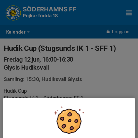
SÖDERHAMNS FF
Pojkar födda 18
Logga in
Kalender
Hudik Cup (Stugsunds IK 1 - SFF 1)
Fredag 12 jun, 16:00-16:30
Glysis Hudiksvall
Samling: 15:30, Hudiksvall Glysis
Hudik Cup
Stugsunds IK 1 - Söderhamns FF 1
Plan Glysis B5