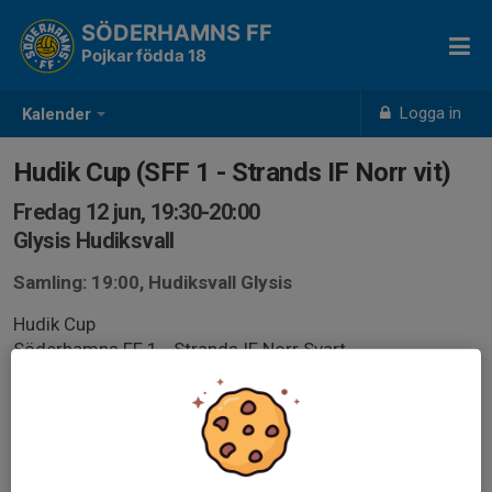
SÖDERHAMNS FF
Pojkar födda 18
Logga in
Kalender
Hudik Cup (SFF 1 - Strands IF Norr vit)
Fredag 12 jun, 19:30-20:00
Glysis Hudiksvall
Samling: 19:00, Hudiksvall Glysis
Hudik Cup
Söderhamns FF 1 - Strands IF Norr Svart
Plan Glysis A5