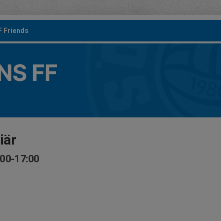
F Friends
S FF
iär
:00-17:00