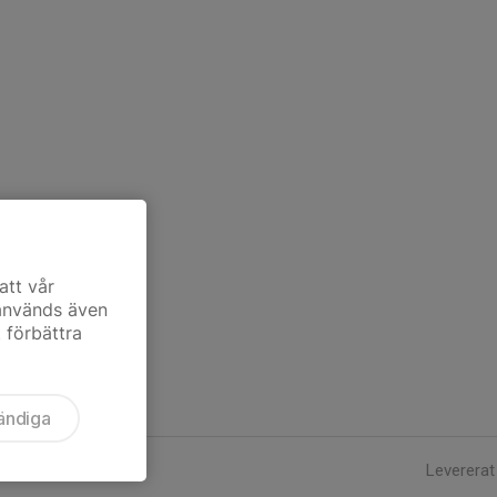
att vår
 används även
t förbättra
ändiga
Levererat