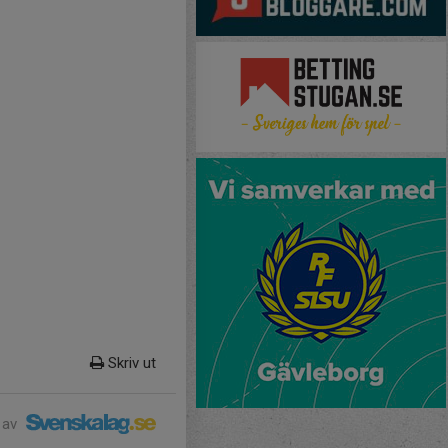
Skriv ut
 av