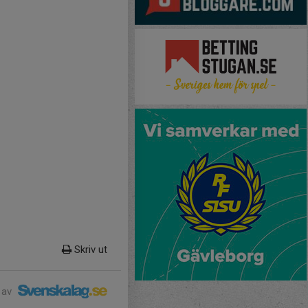
Skriv ut
 av