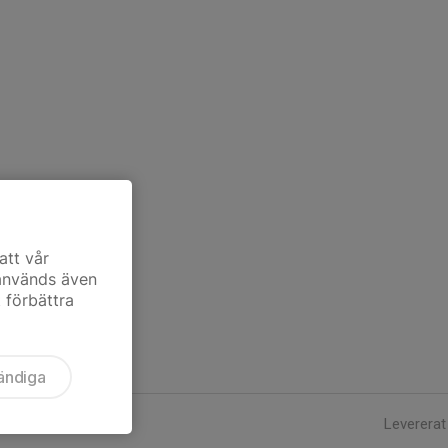
att vår
 används även
t förbättra
ändiga
Levererat