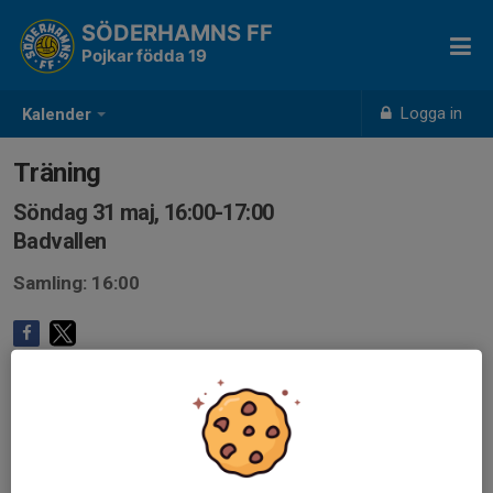
SÖDERHAMNS FF
Pojkar födda 19
Logga in
Kalender
Träning
Söndag 31 maj, 16:00-17:00
Badvallen
Samling: 16:00