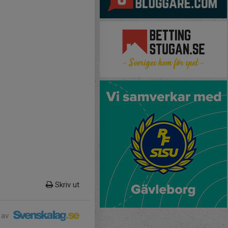
Skriv ut
 av