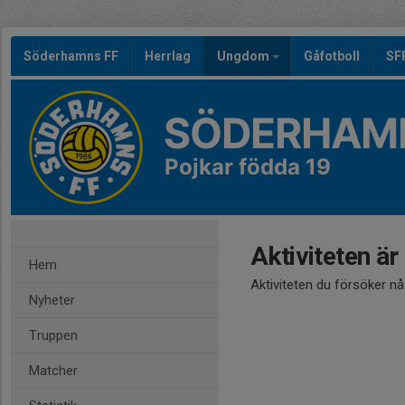
Söderhamns FF
Herrlag
Ungdom
Gåfotboll
SF
SÖDERHAMN
Pojkar födda 19
Aktiviteten är
Hem
Aktiviteten du försöker n
Nyheter
Truppen
Matcher