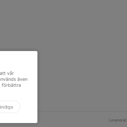
att vår
 används även
t förbättra
ändiga
Levererat