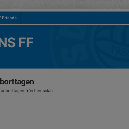
F Friends
S FF
 borttagen
å är borttagen från hemsidan.