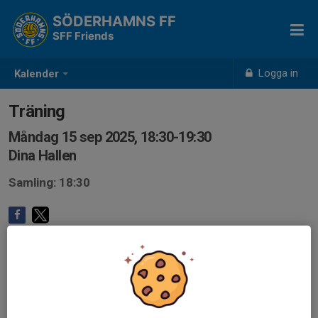
SÖDERHAMNS FF
SFF Friends
Logga in
Kalender
Träning
Måndag 15 sep 2025, 18:30-19:30
Dina Hallen
Samling: 18:30