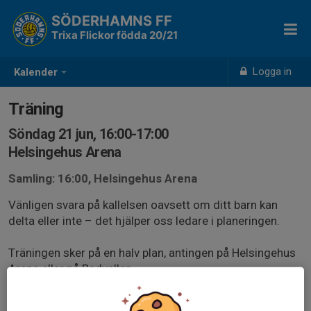
SÖDERHAMNS FF
Trixa Flickor födda 20/21
Logga in
Kalender
Träning
Söndag 21 jun, 16:00-17:00
Helsingehus Arena
Samling: 16:00, Helsingehus Arena
Vänligen svara på kallelsen oavsett om ditt barn kan
delta eller inte – det hjälper oss ledare i planeringen.
Träningen sker på en halv plan, antingen på Helsingehus
Arena eller på Badvallen.
⚠️ Barnen behöver ha benskydd för att få delta.