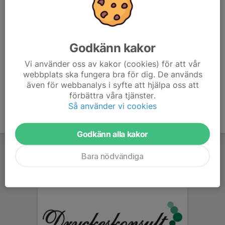
Fotbollsskor rekommenderas, och kom ihåg att ta med
en vattenflaska. ⚠️
Kom cirka 10 minuter i förväg så att ni hinner hitta rätt
Godkänn kakor
plan i lugn och ro. 😊 ⚽️
Vi använder oss av kakor (cookies) för att vår
webbplats ska fungera bra för dig. De används
även för webbanalys i syfte att hjälpa oss att
förbättra våra tjänster.
Så använder vi cookies
Godkänn alla kakor
Bara nödvändiga