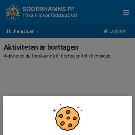
SÖDERHAMNS FF
Trixa Flickor födda 20/21
Logga in
Till hemsidan
Aktiviteten är borttagen
Aktiviteten du försöker nå är borttagen från hemsidan.