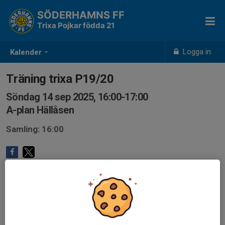
SÖDERHAMNS FF
Trixa Pojkar födda 21
Logga in
Kalender
Träning trixa P19/20
Söndag 14 sep 2025, 16:00-17:00
A-plan Hällåsen
Samling: 16:00