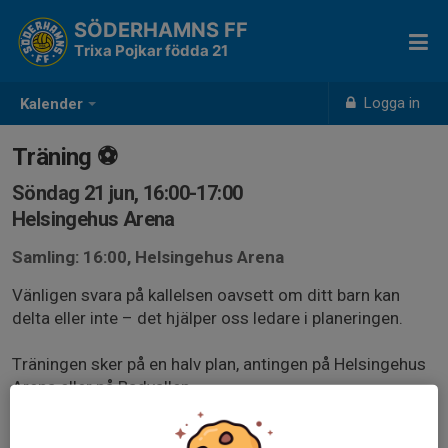
SÖDERHAMNS FF
Trixa Pojkar födda 21
Logga in
Kalender
Träning ⚽️
Söndag 21 jun, 16:00-17:00
Helsingehus Arena
Samling: 16:00, Helsingehus Arena
Vänligen svara på kallelsen oavsett om ditt barn kan
delta eller inte – det hjälper oss ledare i planeringen.
Träningen sker på en halv plan, antingen på Helsingehus
Arena eller på Badvallen.
⚠️ Barnen behöver ha benskydd för att få delta.