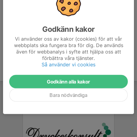
Fotbollsskor rekommenderas, och kom ihåg att ta med
en vattenflaska. ⚠️
Kom cirka 10 minuter i förväg så att ni hinner hitta rätt
Godkänn kakor
plan i lugn och ro. 😊 ⚽️
Vi använder oss av kakor (cookies) för att vår
webbplats ska fungera bra för dig. De används
även för webbanalys i syfte att hjälpa oss att
förbättra våra tjänster.
Så använder vi cookies
Godkänn alla kakor
Bara nödvändiga