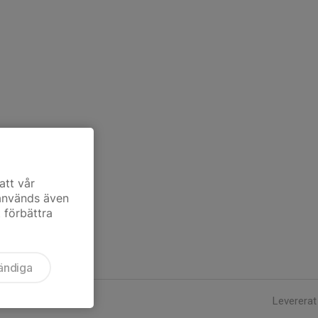
att vår
 används även
t förbättra
ändiga
Levererat