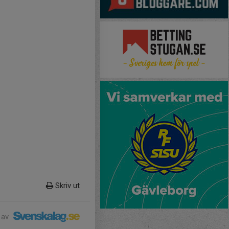
Skriv ut
 av