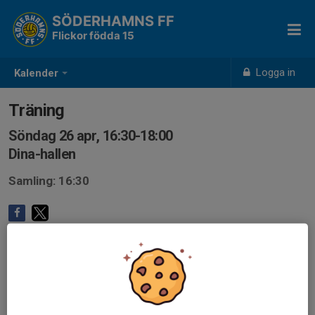
SÖDERHAMNS FF
Flickor födda 15
Logga in
Kalender
Träning
Söndag 26 apr, 16:30-18:00
Dina-hallen
Samling: 16:30