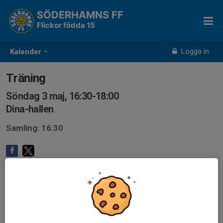
SÖDERHAMNS FF
Flickor födda 15
Logga in
Kalender
Träning
Söndag 3 maj, 16:30-18:00
Dina-hallen
Samling: 16:30