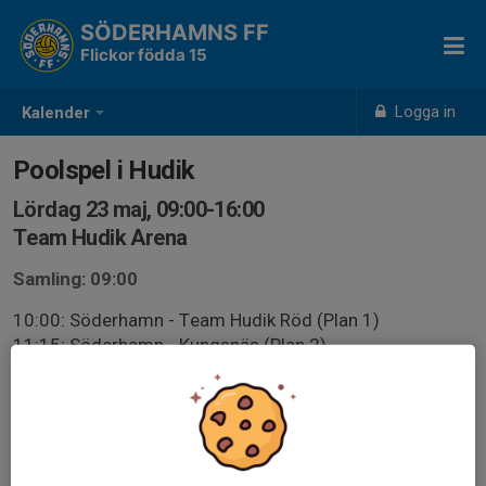
SÖDERHAMNS FF
Flickor födda 15
Logga in
Kalender
Poolspel i Hudik
Lördag 23 maj, 09:00-16:00
Team Hudik Arena
Samling: 09:00
10:00: Söderhamn - Team Hudik Röd (Plan 1)
11:15: Söderhamn - Kungsnäs (Plan 2)
13:45: Söderhamn - Ljusdal (Plan 1)