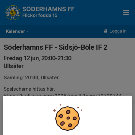
SÖDERHAMNS FF
Flickor födda 15
Logga in
Kalender
Söderhamns FF - Sidsjö-Böle IF 2
Fredag 12 jun, 20:00-21:30
Ullsäter
Samling: 20:00, Ullsäter
Spelschema hittas här:
https://hudikcup.com/2026/result/team/72729744