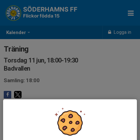
SÖDERHAMNS FF
Flickor födda 15
Logga in
Kalender
Träning
Torsdag 11 jun, 18:00-19:30
Badvallen
Samling: 18:00