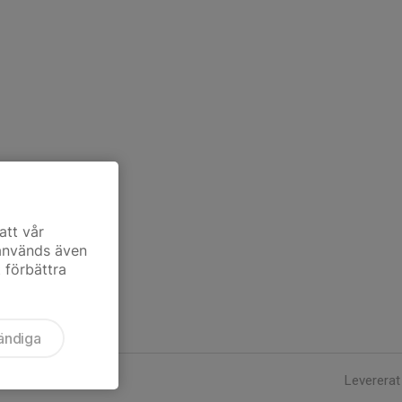
att vår
 används även
t förbättra
ändiga
Levererat