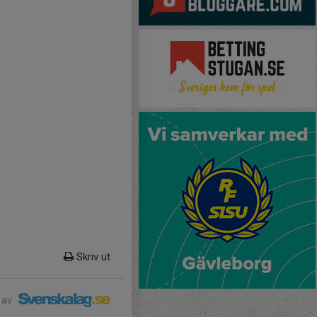
Skriv ut
 av