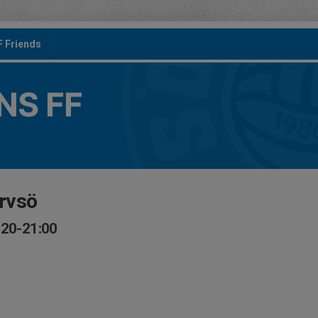
F Friends
S FF
rvsö
:20-21:00