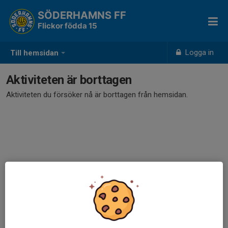
SÖDERHAMNS FF
Flickor födda 15
Logga in
Till hemsidan
Aktiviteten är borttagen
Aktiviteten du försöker nå är borttagen från hemsidan.