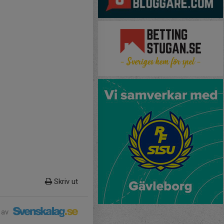
Skriv ut
 av