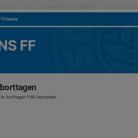
F Friends
S FF
 borttagen
å är borttagen från hemsidan.