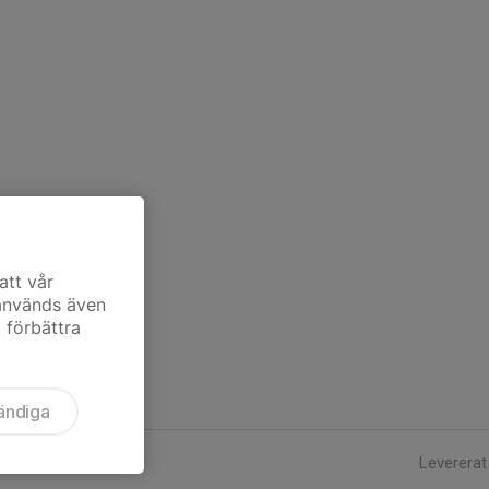
att vår
 används även
t förbättra
ändiga
Levererat