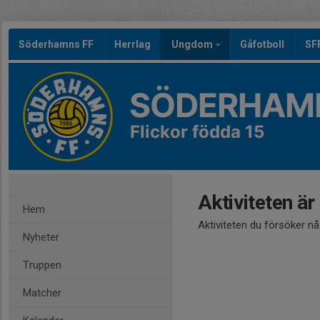
Söderhamns FF
Herrlag
Ungdom
Gåfotboll
SF
SÖDERHAMN
Flickor födda 15
Aktiviteten är
Hem
Aktiviteten du försöker n
Nyheter
Truppen
Matcher