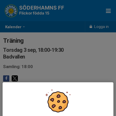
SÖDERHAMNS FF
Flickor födda 15
Logga in
Kalender
Träning
Torsdag 3 sep, 18:00-19:30
Badvallen
Samling: 18:00