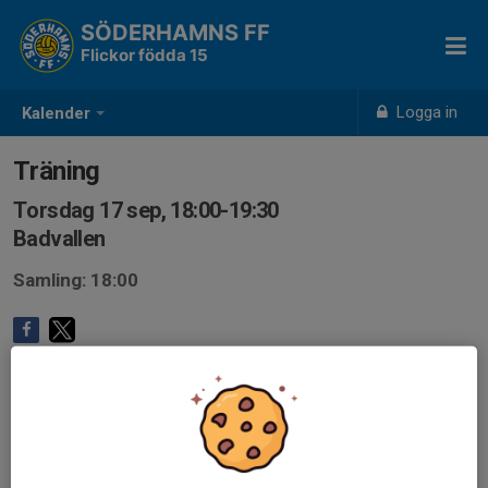
SÖDERHAMNS FF
Flickor födda 15
Logga in
Kalender
Träning
Torsdag 17 sep, 18:00-19:30
Badvallen
Samling: 18:00