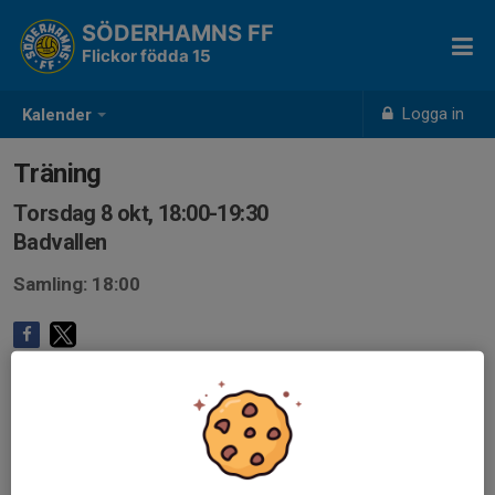
SÖDERHAMNS FF
Flickor födda 15
Logga in
Kalender
Träning
Torsdag 8 okt, 18:00-19:30
Badvallen
Samling: 18:00