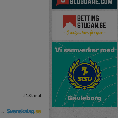
Skriv ut
 av