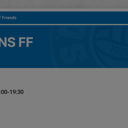
F Friends
S FF
:00-19:30