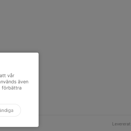
att vår
 används även
t förbättra
ändiga
Levererat