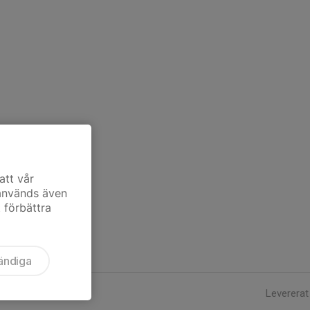
att vår
 används även
t förbättra
ändiga
Levererat