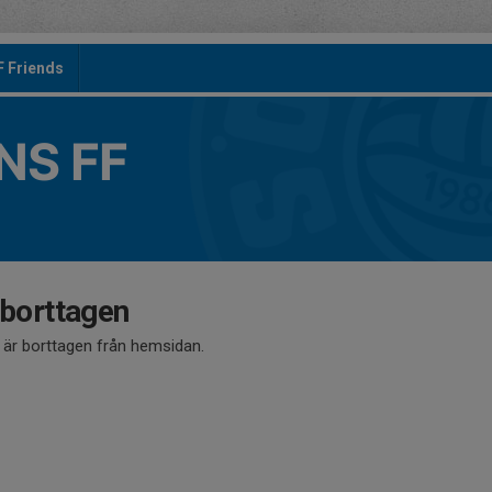
F Friends
S FF
 borttagen
å är borttagen från hemsidan.