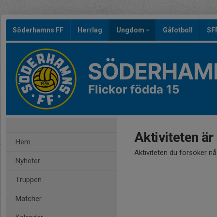
Söderhamns FF
Herrlag
Ungdom
Gåfotboll
SF
SÖDERHAMN
Flickor födda 15
Aktiviteten är
Hem
Aktiviteten du försöker n
Nyheter
Truppen
Matcher