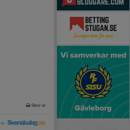
Skriv ut
 av