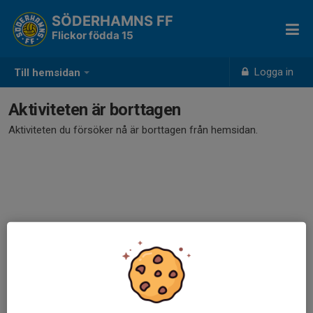
SÖDERHAMNS FF
Flickor födda 15
Logga in
Till hemsidan
Aktiviteten är borttagen
Aktiviteten du försöker nå är borttagen från hemsidan.