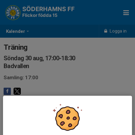
SÖDERHAMNS FF
Flickor födda 15
Logga in
Kalender
Träning
Söndag 30 aug, 17:00-18:30
Badvallen
Samling: 17:00