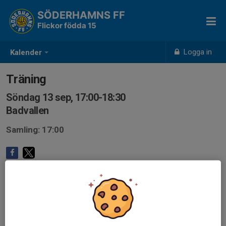
SÖDERHAMNS FF
Flickor födda 15
Logga in
Kalender
Träning
Söndag 13 sep, 17:00-18:30
Badvallen
Samling: 17:00