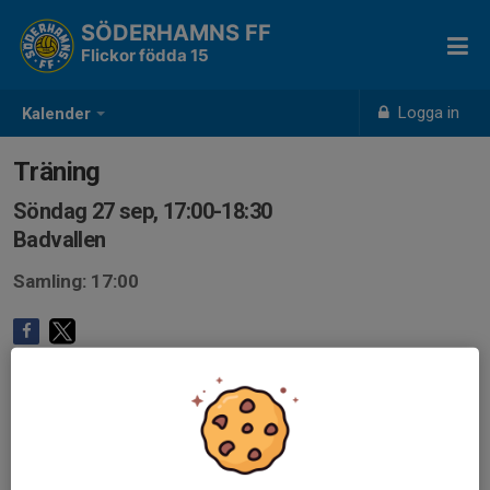
SÖDERHAMNS FF
Flickor födda 15
Logga in
Kalender
Träning
Söndag 27 sep, 17:00-18:30
Badvallen
Samling: 17:00