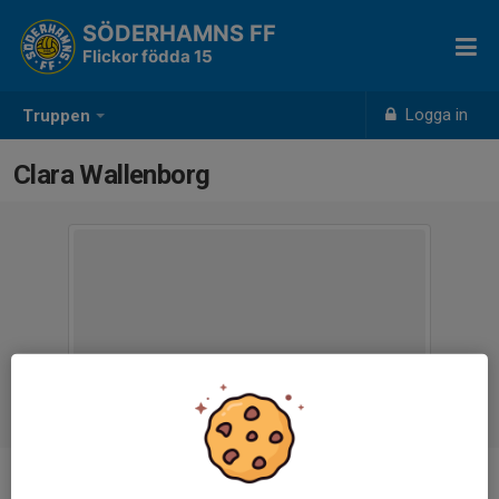
SÖDERHAMNS FF
Flickor födda 15
Logga in
Truppen
Clara Wallenborg
Ålder
10 år