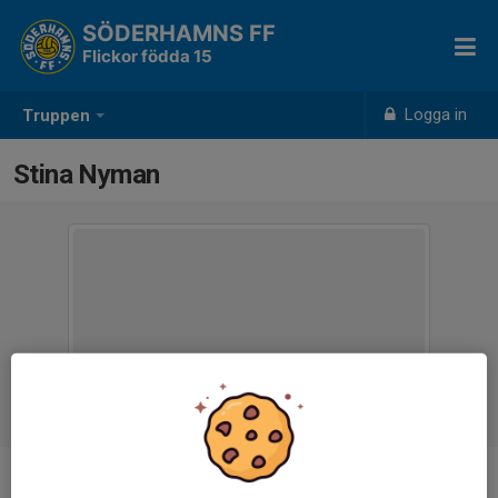
SÖDERHAMNS FF
Flickor födda 15
Logga in
Truppen
Stina Nyman
Ålder
11 år